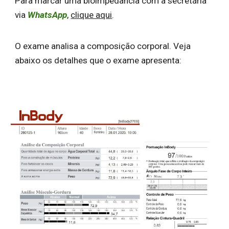
Para marcar uma
bioimpedância
com a secretária
via
W
hats
A
pp
,
clique aqui
.
O exame analisa a composição corporal. Veja
abaixo os detalhes que o exame apresenta: